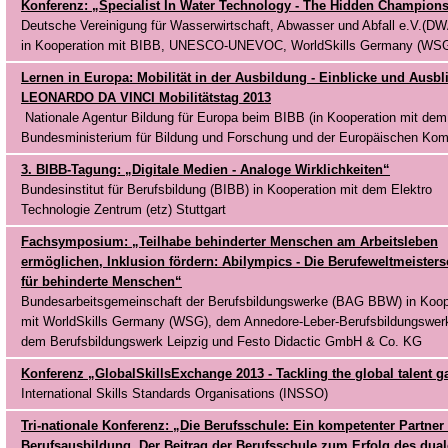
Konferenz: „Specialist In Water Technology - The Hidden Champion
Deutsche Vereinigung für Wasserwirtschaft, Abwasser und Abfall e.V.(DW
in Kooperation mit BIBB, UNESCO-UNEVOC, WorldSkills Germany (WS
Lernen in Europa: Mobilität in der Ausbildung - Einblicke und Ausbl
LEONARDO DA VINCI Mobilitätstag 2013
Nationale Agentur Bildung für Europa beim BIBB (in Kooperation mit dem
Bundesministerium für Bildung und Forschung und der Europäischen Kom
3. BIBB-Tagung: „Digitale Medien - Analoge Wirklichkeiten“
Bundesinstitut für Berufsbildung (BIBB) in Kooperation mit dem Elektro
Technologie Zentrum (etz) Stuttgart
Fachsymposium: „Teilhabe behinderter Menschen am Arbeitsleben
ermöglichen, Inklusion fördern: Abilympics - Die Berufeweltmeisters
für behinderte Menschen“
Bundesarbeitsgemeinschaft der Berufsbildungswerke (BAG BBW) in Koop
mit WorldSkills Germany (WSG), dem Annedore-Leber-Berufsbildungswerk
dem Berufsbildungswerk Leipzig und Festo Didactic GmbH & Co. KG
Konferenz „GlobalSkillsExchange 2013 - Tackling the global talent g
International Skills Standards Organisations (INSSO)
Tri-nationale Konferenz: „Die Berufsschule: Ein kompetenter Partner 
Berufsausbildung. Der Beitrag der Berufsschule zum Erfolg des dua