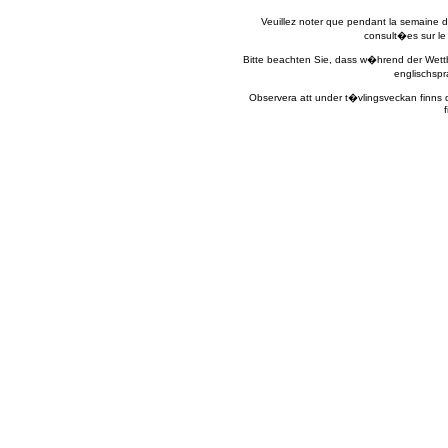
Veuillez noter que pendant la semaine d
consult�es sur le s
Bitte beachten Sie, dass w�hrend der Wettb
englischspr
Observera att under t�vlingsveckan finns