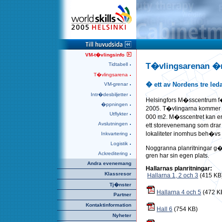
VM-t�vlingsinfo
T�vlingsarenan �
Tidtabell
T�vlingsarena
� ett av Nordens tre l
VM-grenar
Intr�desbiljetter
Helsingfors M�sscentrum f�
�ppningen
2005. T�vlingarna kommer att
Utflykter
000 m2. M�sscentret kan er
Avslutningen
ett storevenemang som dr
lokaliteter inomhus beh�v
Inkvartering
Logistik
Noggranna planritningar g�
Ackreditering
gren har sin egen plats.
Andra evenemang
Hallarnas planritningar:
Klassresor
Hallarna 1, 2 och 3
(415 KB
Tj�nster
Hallarna 4 och 5
(472 K
Partner
Kontaktinformation
Hall 6
(754 KB)
Nyheter