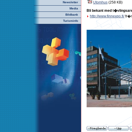
Utomhus
(258 KB)
Newsletter
Media
Bli bekant med t�vlingsar
Bildbank
http://www.finnexpo.fi/
fr�
Turisminfo