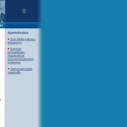
Ajankohtaista
Uusi Skills-julkaisu
ilmestynyt
Suomen
ammattitaito-
maajoukkue
huomionosoitusten
kohteena
Videomateriaalia
saatavilla
n
a