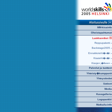
MM-kisainfo
Oheistapahtumat
Luokkaretket
Reppupaketti
Backstage2005
Ennakkoteht�v�t
Kisateht�v�t
Kisojen j�lkeen
Palvelut ja tuotteet
Yhteisty�kumppanit
Yhteystiedot
Uutiset
Media
Kuvagalleria
Logopankki
Matkailu-info