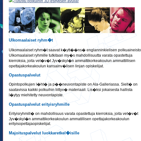
Tutustu polkuihin 3D-esityksen avulla!
Ulkomaalaiset ryhm�t
Ulkomaalaiset ryhm�t saavat k�ytt��ns� englanninkielisen polkuaineisto
Ulkomaalaiset ryhmille tutkitaan my�s mahdollisuutta varata opastettuja
kierroksia, joita vet�v�t Jyv�skyl�n ammattikorkeakoulun ammattillisen
opettajakorkeakoulun kansainv�lisen linjan opiskelijat.
Opastuspalvelut
Opintopolkujen l�ht� ja p��neuvontapiste on Ala-Galleriassa. Sielt� on
saatavissa kaikki polkuihin liittyv� materiaali. Lis�ksi jokaisesta hallista
l�ytyy miehitetty neuvontapiste.
Opastuspalvelut erityisryhmille
Erityisryhmill� on mahdollisuus varata opastettuja kierroksia, joita vet�v�t
Jyv�skyl�n ammattikorkeakoulun ammatillisen opettajakorkeakoulun
erityisopettajaopiskelijat.
Majoituspalvelut luokkaretkel�isille