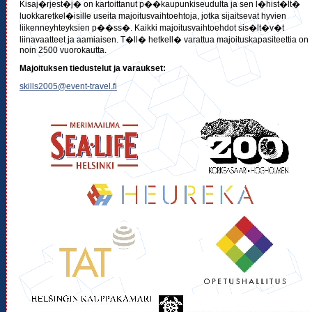
Kisaj�rjest�j� on kartoittanut p��kaupunkiseudulta ja sen l�hist�lt�
luokkaretkel�isille useita majoitusvaihtoehtoja, jotka sijaitsevat hyvien
liikenneyhteyksien p��ss�. Kaikki majoitusvaihtoehdot sis�lt�v�t
liinavaatteet ja aamiaisen. T�ll� hetkell� varattua majoituskapasiteettia on
noin 2500 vuorokautta.
Majoituksen tiedustelut ja varaukset:
skills2005@event-travel.fi