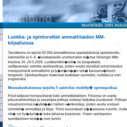
Luokka- ja opintoretket ammattitaidon MM-
kilpailuissa
Tavoitteena on tarjota 65 000 ammatillisissa oppilaitoksissa opiskeleville,
lukiolaisille ja 6.-9. �luokkalaisille unohtumaton el�mys Helsingin MM-
kisoissa 26.-29.5.2005. Luokkaretkel�isill� on kisapaikalla
valittavanaan valmiita opintopolkuja, joiden avulla vierailijat voivat tutustua
monipuolisesti ammatteihin ja ty�el�m��n sek� kansainv�liseen
ilmapiiriin. Opintopolkujen materiaali tuotetaan suomeksi, ruotsiksi ja osin
englanniksi.
Messukeskuksessa tarjolla 5 valmiiksi mietitty� opintopolkua
Polut kattavat monipuolisesti koko ammattialakirjon. Poluissa on useita
pituusvaihtoehtoja ja useampia polkuja voidaan ketjuttaa joustavasti. Polkuje
visualisoinnissa k�ytet��n hallien v�rikoodeja, joiden avulla voidaan
ryhmitell� ammatteja ja tiloja. Polut suunnataan p��asiassa nuorille, mutt
niit� voi hy�dynt�� kuka tahansa kisavieras. Yhden opintopolun
suorittaminen kest�� noin tunnin.