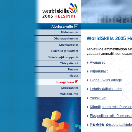
MM-kisainfo
WorldSkills 2005 He
Oheistapahtumat
Luokkaretket
Tervetuloa ammattitaidon M
Palvelut ja tuotteet
vapaasti ammatillisen osaam
Yhteisty�kumppanit
Avajaiset
Yhteystiedot
Uutiset
Kilpailulajit
Media
Global Skills Village
Kuvagalleria
Logopankki
Lehdist�tilaisuudet
Matkailu-info
Yleiskuvat
Kilpailijoiden retki Porvo
Eksperttien retki Porvoose
P��tt�j�iset ja palkinto