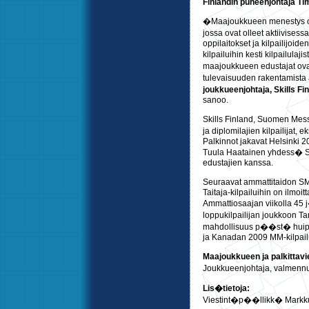
Finlandin puheenjohtaja T
�Maajoukkueen menestys on
jossa ovat olleet aktiivisess
oppilaitokset ja kilpailijoid
kilpailuihin kesti kilpailula
maajoukkueen edustajat ovat
tulevaisuuden rakentamista
joukkueenjohtaja, Skills
sanoo.
Skills Finland, Suomen Mess
ja diplomilajien kilpailijat, 
Palkinnot jakavat Helsinki 
Tuula Haatainen yhdess� S
edustajien kanssa.
Seuraavat ammattitaidon SM
Taitaja-kilpailuihin on ilmoit
Ammattiosaajan viikolla 45
loppukilpailijan joukkoon Ta
mahdollisuus p��st� huipp
ja Kanadan 2009 MM-kilpai
Maajoukkueen ja palkittav
Joukkueenjohtaja, valmen
Lis�tietoja:
Viestint�p��llikk� Markku