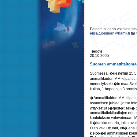
Painettua kirjaa voi tilata ilm
elisa.tuominen@hamk.fi
tai
Tiedote
20.10.2005
Suomen ammattitaitoma
Suomessa j�rjestettiin 25.5
ammattitaidon MM-kilpailut.
menestyksekk�in maa Sveits
kultaa, 1 hopean ja 3 pro
�Ammattitaidon MM-kilpailut
osaamisen juhlaa, jossa tot
yritykset ja j�rjest�t sek�
ammattitaitokilpailujen erin
koulutuksen vetovoimaan. M
ik�luokka nuoria, jotka ov
Olen vakuuttunut, ett� ens
kielt��n ammatillisen kou