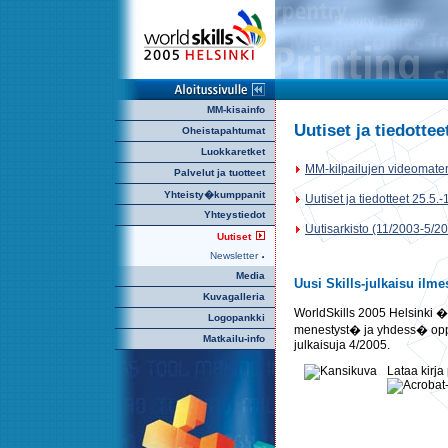
MM-kisainfo
Uutiset ja tiedottee
Oheistapahtumat
Luokkaretket
MM-kilpailujen videomateri
Palvelut ja tuotteet
Yhteisty�kumppanit
Uutiset ja tiedotteet 25.5.
Yhteystiedot
Uutisarkisto (11/2003-5/2
Uutiset
Newsletter
Media
Uusi Skills-julkaisu ilme
Kuvagalleria
WorldSkills 2005 Helsinki �
Logopankki
menestyst� ja yhdess� oppim
Matkailu-info
julkaisuja 4/2005.
Lataa kirj