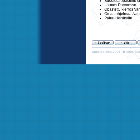
Bussissa opastettu s
Lounas Porvoossa
Opastettu kierros V
Omaa ohjelmaa /vap
Paluu Helsinkiin
Updated 29.4.2005 � 2004 Skills