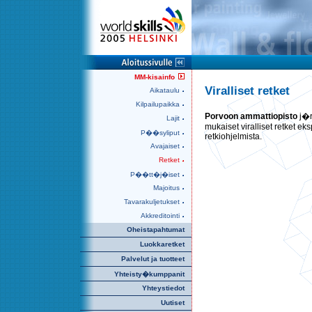
MM-kisainfo
Viralliset retket
Aikataulu
Kilpailupaikka
Porvoon ammattiopisto
j�r
Lajit
mukaiset viralliset retket eksp
P��syliput
retkiohjelmista.
Avajaiset
Retket
P��tt�j�iset
Majoitus
Tavarakuljetukset
Akkreditointi
Oheistapahtumat
Luokkaretket
Palvelut ja tuotteet
Yhteisty�kumppanit
Yhteystiedot
Uutiset