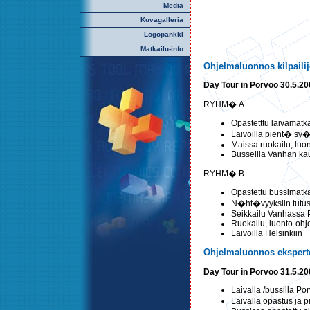
Media
Kuvagalleria
Logopankki
Matkailu-info
Ohjelmaluonnos kilpailijo
Day Tour in Porvoo 30.5.2
RYHM� A
Opastetttu laivamat
Laivoilla pient� s
Maissa ruokailu, luon
Busseilla Vanhan kau
RYHM� B
Opastettu bussimatk
N�ht�vyyksiin tutu
Seikkailu Vanhassa 
Ruokailu, luonto-ohjel
Laivoilla Helsinkiin
Ohjelmaluonnos eksperte
Day Tour in Porvoo 31.5.2
Laivalla /bussilla P
Laivalla opastus j