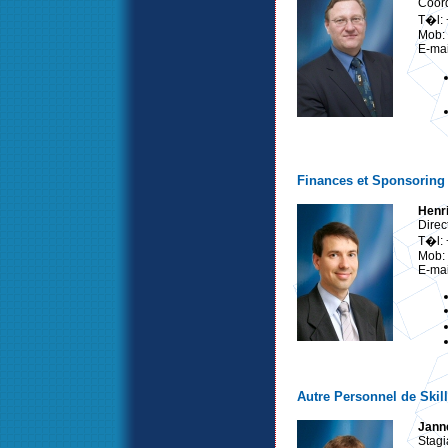
Coor
T�l:
Mob:
E-mai
Finances et Sponsoring
Henr
Direc
T�l:
Mob:
E-mai
Autre Personnel de Skil
Jann
Stagia