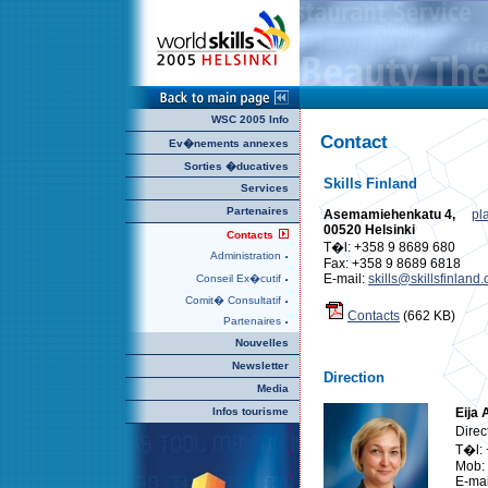
WSC 2005 Info
Contact
Ev�nements annexes
Sorties �ducatives
Skills Finland
Services
Partenaires
Asemamiehenkatu 4,
pl
00520 Helsinki
Contacts
T�l: +358 9 8689 680
Administration
Fax: +358 9 8689 6818
E-mail:
skills@skillsfinland
Conseil Ex�cutif
Comit� Consultatif
Contacts
(662 KB)
Partenaires
Nouvelles
Newsletter
Direction
Media
Infos tourisme
Eija 
Direc
T�l:
Mob:
E-mai