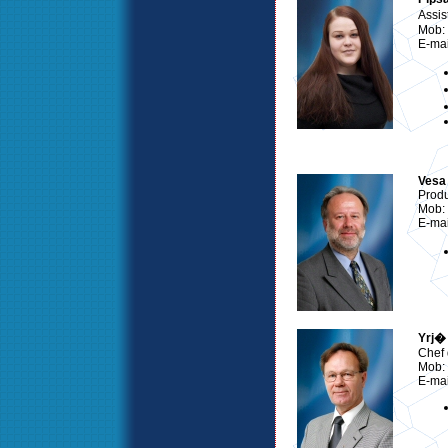
Assi
Mob:
E-mai
Vesa
Produ
Mob:
E-mai
Yrj� 
Chef 
Mob:
E-mai