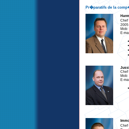
Pr�paratifs de la comp
Hann
Chef 
2005
Mob:
E-mai
Juss
Chef 
Mob:
E-mai
Immo
Chef