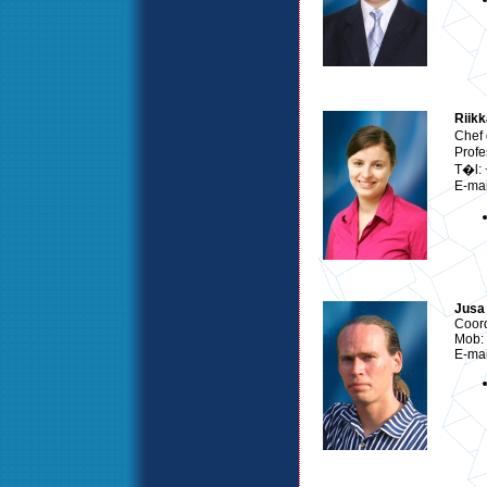
Riikk
Chef 
Profe
T�l:
E-mai
Jusa
Coord
Mob:
E-mai