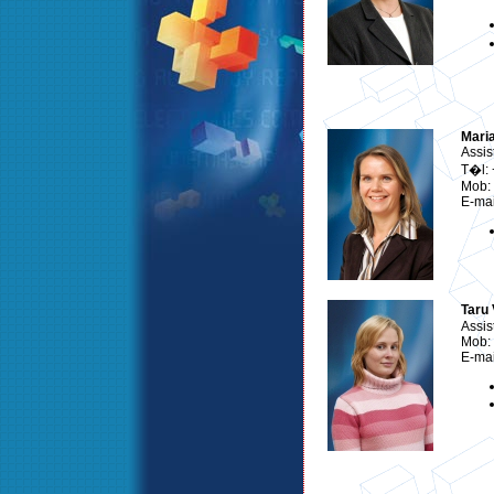
Mari
Assis
T�l:
Mob:
E-mai
Taru
Assis
Mob:
E-mai