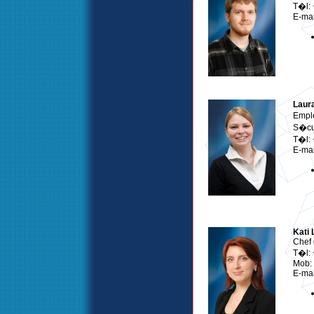
T�l:
E-mai
Laur
Emplo
S�cur
T�l:
E-mai
Kati
Chef 
T�l:
Mob:
E-mai