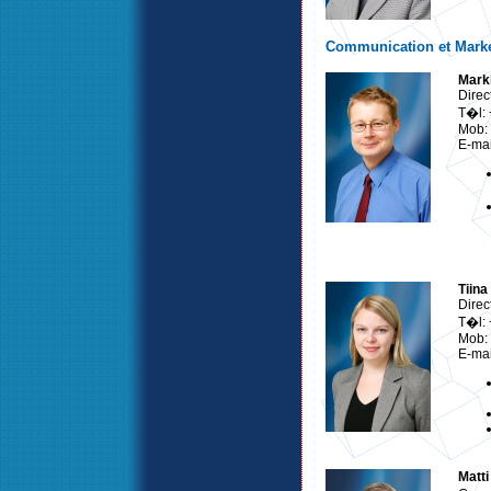
Communication et Mark
Mark
Direc
T�l:
Mob:
E-mai
Tiina
Direc
T�l:
Mob:
E-mai
Matt