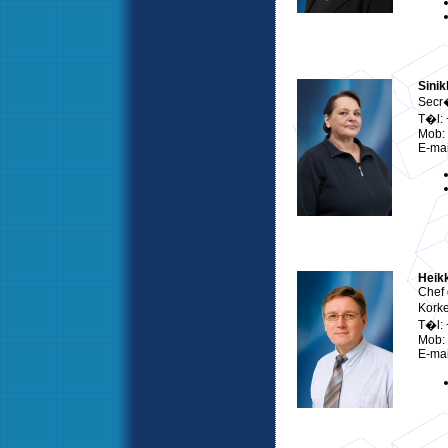
Sini
Secr�
T�l:
Mob:
E-mai
Heikk
Chef 
Kork
T�l:
Mob:
E-mai