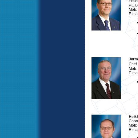
Ensei
P.O.B
Mob:
E-mai
Jorm
Chef
Mob:
E-mai
Heik
Coor
Mob:
E-mai