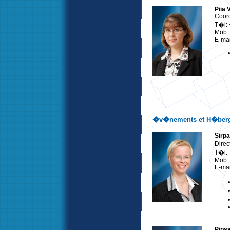
Piia 
Coord
T�l:
Mob:
E-mai
�v�nements et H�ber
Sirpa
Dire
T�l:
Mob:
E-mai
Pipsa