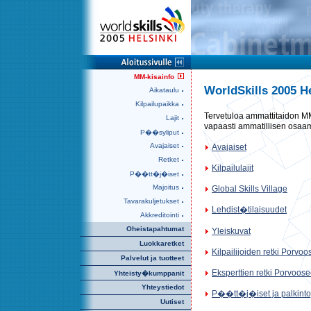
MM-kisainfo
WorldSkills 2005 He
Aikataulu
Kilpailupaikka
Tervetuloa ammattitaidon M
Lajit
vapaasti ammatillisen osaam
P��syliput
Avajaiset
Avajaiset
Retket
Kilpailulajit
P��tt�j�iset
Majoitus
Global Skills Village
Tavarakuljetukset
Lehdist�tilaisuudet
Akkreditointi
Oheistapahtumat
Yleiskuvat
Luokkaretket
Kilpailijoiden retki Porvo
Palvelut ja tuotteet
Eksperttien retki Porvoose
Yhteisty�kumppanit
Yhteystiedot
P��tt�j�iset ja palkinto
Uutiset