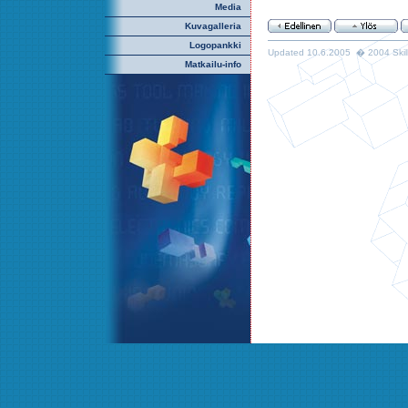
Media
Kuvagalleria
Logopankki
Updated 10.6.2005 � 2004 Skills
Matkailu-info