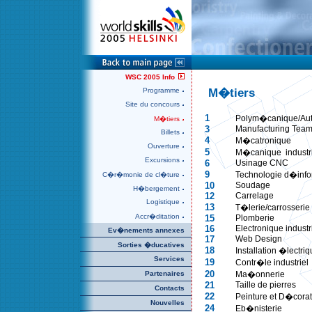
WSC 2005 Info
M�tiers
Programme
Site du concours
1
Polym�canique/Aut
M�tiers
3
Manufacturing Tea
Billets
4
M�catronique
Ouverture
5
M�canique industr
Excursions
6
Usinage CNC
9
Technologie d�infor
C�r�monie de cl�ture
10
Soudage
H�bergement
12
Carrelage
Logistique
13
T�lerie/carrosserie
Accr�ditation
15
Plomberie
16
Electronique industr
Ev�nements annexes
17
Web Design
Sorties �ducatives
18
Installation �lectri
Services
19
Contr�le industriel
20
Partenaires
Ma�onnerie
21
Taille de pierres
Contacts
22
Peinture et D�corat
Nouvelles
24
Eb�nisterie