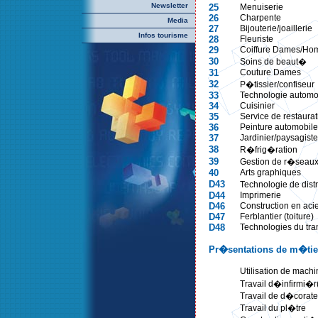
Newsletter
25
Menuiserie
26
Charpente
Media
27
Bijouterie/joaillerie
Infos tourisme
28
Fleuriste
29
Coiffure Dames/H
30
Soins de beaut�
31
Couture Dames
32
P�tissier/confiseur
33
Technologie automo
34
Cuisinier
35
Service de restaurat
36
Peinture automobile
37
Jardinier/paysagiste
38
R�frig�ration
39
Gestion de r�seaux
40
Arts graphiques
D43
Technologie de dis
D44
Imprimerie
D46
Construction en aci
D47
Ferblantier (toiture)
D48
Technologies du tra
Pr�sentations de m�tie
Utilisation de machi
Travail d�infirmi�r
Travail de d�corate
Travail du pl�tre