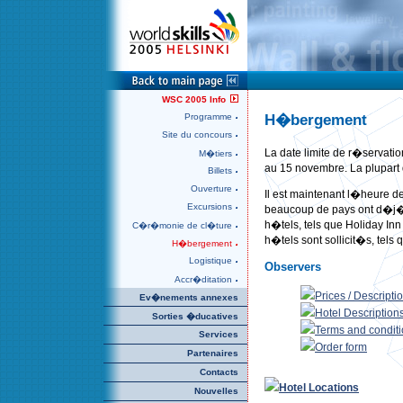
WSC 2005 Info
H�bergement
Programme
Site du concours
La date limite de r�servati
M�tiers
au 15 novembre. La plupart 
Billets
Ouverture
Il est maintenant l�heure d
Excursions
beaucoup de pays ont d�j� r
h�tels, tels que Holiday In
C�r�monie de cl�ture
h�tels sont sollicit�s, te
H�bergement
Logistique
Observers
Accr�ditation
Prices / Descripti
Ev�nements annexes
Hotel Description
Sorties �ducatives
Terms and conditi
Services
Order form
Partenaires
Contacts
Hotel Locations
Nouvelles