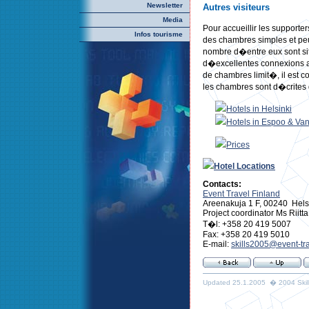
Newsletter
Autres visiteurs
Media
Pour accueillir les support
Infos tourisme
des chambres simples et pe
nombre d�entre eux sont sit
d�excellentes connexions a
de chambres limit�, il est c
les chambres sont d�crites
Hotels in Helsinki
Hotels in Espoo & Va
Prices
Hotel Locations
Contacts:
Event Travel Finland
Areenakuja 1 F, 00240 Helsi
Project coordinator Ms Riitt
T�l: +358 20 419 5007
Fax: +358 20 419 5010
E-mail:
skills2005@event-tra
Updated 25.1.2005 � 2004 Skills