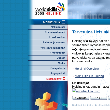
MM-kisainfo
Tervetuloa Helsinki
Oheistapahtumat
Luokkaretket
Helsingist� l�ytyy paljon n
Palvelut ja tuotteet
seuraamisen lomassa kanna
Yhteisty�kumppanit
n�ht�vyyksiin ja kohteisiin
Yhteystiedot
vinkkej� kaupungissa vierai
palveluista. Apua saa my�s k
Uutiset
turistineuvojilta.
Media
Kuvagalleria
Helsinki Overview
Logopankki
Main Cities in Finland
Matkailu-info
Lis�tietoja:
Helsingin kaupungin matkail
www.hel.fi/tourism
Updated 1.3.2005 � 2004 Skills 