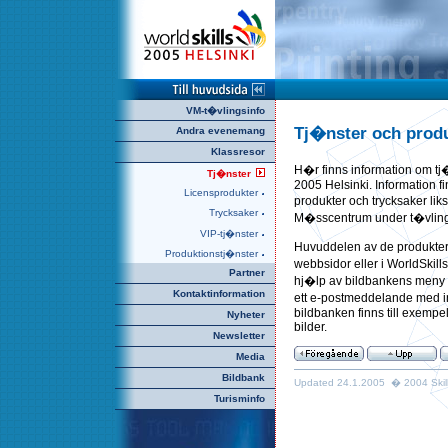
VM-t�vlingsinfo
Tj�nster och prod
Andra evenemang
Klassresor
H�r finns information om tj�
Tj�nster
2005 Helsinki. Information fi
Licensprodukter
produkter och trycksaker li
Trycksaker
M�sscentrum under t�vlin
VIP-tj�nster
Huvuddelen av de produkter
Produktionstj�nster
webbsidor eller i WorldSkil
Partner
hj�lp av bildbankens meny ti
Kontaktinformation
ett e-postmeddelande med i
bildbanken finns till exempe
Nyheter
bilder.
Newsletter
Media
Bildbank
Updated 24.1.2005 � 2004 Skills
Turisminfo