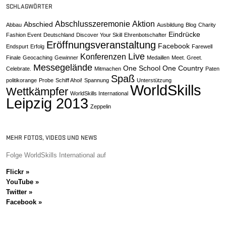
SCHLAGWÖRTER
Abschlusszeremonie
Aktion
Abschied
Abbau
Ausbildung
Blog
Charity
Eindrücke
Fashion Event
Deutschland
Discover Your Skill
Ehrenbotschafter
Eröffnungsveranstaltung
Facebook
Endspurt
Erfolg
Farewell
Live
Konferenzen
Finale
Geocaching
Gewinner
Medaillen
Meet. Greet.
Messegelände
One School One Country
Celebrate.
Mitmachen
Paten
Spaß
politikorange
Probe
Schiff Ahoi!
Spannung
Unterstützung
WorldSkills
Wettkämpfer
WorldSkills International
Leipzig 2013
Zeppelin
MEHR FOTOS, VIDEOS UND NEWS
Folge WorldSkills International auf
Flickr »
YouTube »
Twitter »
Facebook »