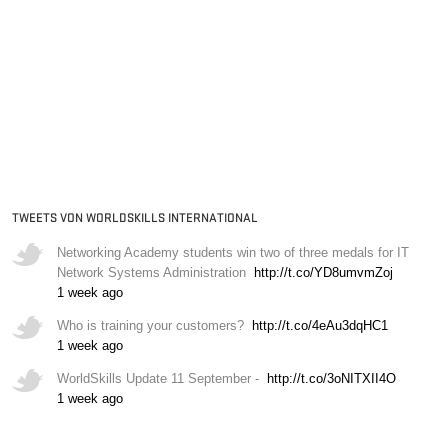
TWEETS VON WORLDSKILLS INTERNATIONAL
Networking Academy students win two of three medals for IT
Network Systems Administration
http://t.co/YD8umvmZoj
1 week ago
Who is training your customers?
http://t.co/4eAu3dqHC1
1 week ago
WorldSkills Update 11 September -
http://t.co/3oNITXII4O
1 week ago