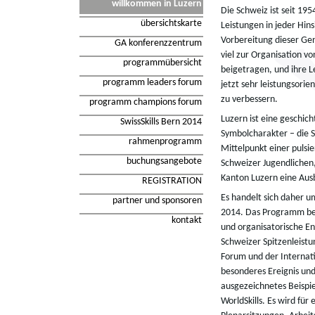
willkommen in Luzern
Die Schweiz ist seit 19
übersichtskarte
Leistungen in jeder Hins
Vorbereitung dieser Ge
GA konferenzzentrum
viel zur Organisation v
programmübersicht
beigetragen, und ihre Le
programm leaders forum
jetzt sehr leistungsorie
zu verbessern.
programm champions forum
Luzern ist eine geschic
SwissSkills Bern 2014
Symbolcharakter – die St
rahmenprogramm
Mittelpunkt einer pulsi
buchungsangebote
Schweizer Jugendlichen
Kanton Luzern eine Aus
REGISTRATION
Es handelt sich daher 
partner und sponsoren
2014. Das Programm bei
kontakt
und organisatorische En
Schweizer Spitzenleistu
Forum und der Internati
besonderes Ereignis und 
ausgezeichnetes Beispie
WorldSkills. Es wird für