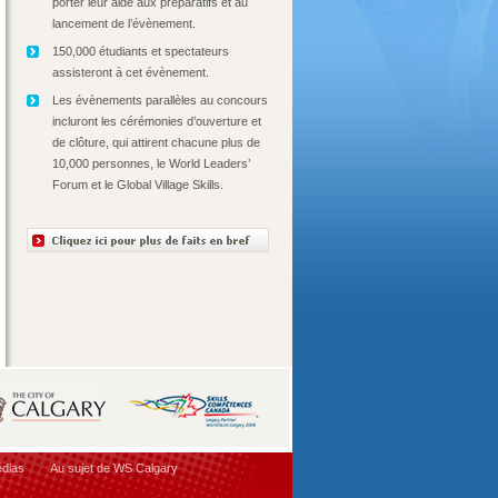
porter leur aide aux préparatifs et au
lancement de l’évènement.
150,000 étudiants et spectateurs
assisteront à cet évènement.
Les évènements parallèles au concours
incluront les cérémonies d’ouverture et
de clôture, qui attirent chacune plus de
10,000 personnes, le World Leaders’
Forum et le Global Village Skills.
dias
Au sujet de WS Calgary