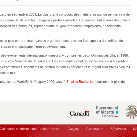
lgary en septembre 2009. Le plus grand concours des métiers au monde permettra à de
rir dans 40 différentes catégories professionnelles. Cet évènement attirera des milliers
aboration des politiques, représentants du gouvernement, employeurs, enseignants,
nt le plus extraordinaire jamais organisé, nous devrons faire appel à des milliers de
eurs avec enthousiasme, fierté et dévouement.
lli des évènements internationaux majeurs, y compris les Jeux Olympiques d’hiver 1988,
 1997, et le Sommet du G8 en 2002. Ces évènements ont donné naissance à la création
expérimentés, impatients de contribuer leur expérience et leur goût d’un travail bien fait
ussi de tous.
énévoles au WorldSkills Calgary 2009, allez à
Emplois Bénévoles
pour obtenir plus de
Calendrier et information sur les activitiés
Calgary
Partenaires
Bénévoles
Mé