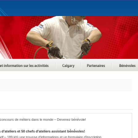
d concours de métiers dans le monde – Devenez bénévole!
d’ateliers et 50 chefs d’ateliers assistant bénévoles!
pdf – 189 kb) une trousse d’informations et un formulaire d’inscription.