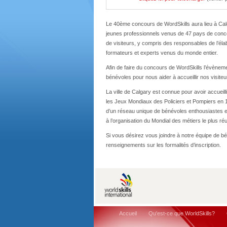
Le 40ème concours de WordSkills aura lieu à Ca
jeunes professionnels venus de 47 pays de concou
de visiteurs, y compris des responsables de l’él
formateurs et experts venus du monde entier.
Afin de faire du concours de WordSkills l’évèneme
bénévoles pour nous aider à accueillir nos visit
La ville de Calgary est connue pour avoir accuei
les Jeux Mondiaux des Policiers et Pompiers en
d’un réseau unique de bénévoles enthousiastes et 
à l’organisation du Mondial des métiers le plus ré
Si vous désirez vous joindre à notre équipe de b
renseignements sur les formalités d’inscription.
Accueil
Qu'est-ce que WorldSkills?