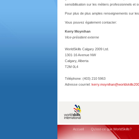
sensibilisation sur les métiers professionnels e
Pour plus de plus amples renseignements sur les
Vous pouvez également contacter:
Kerry Moynihan
Vice-président externe
WorldSkills Calgary 2009 Ltd.
1301-16 Avenue NW
Calgary, Alberta
T2M 0L4
Téléphone: (403) 210 5963
Adresse courriel:
kerry.moynihan@worldskills20
Accueil
Qu'est-ce que WorldSkills?