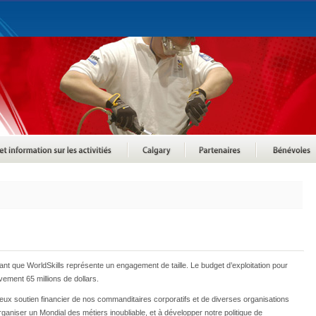
tant que WorldSkills représente un engagement de taille. Le budget d’exploitation pour
ement 65 millions de dollars.
reux soutien financier de nos commanditaires corporatifs et de diverses organisations
niser un Mondial des métiers inoubliable, et à développer notre politique de