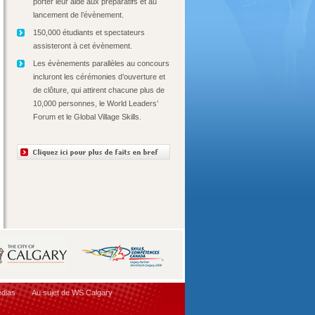
porter leur aide aux préparatifs et au
lancement de l’évènement.
150,000 étudiants et spectateurs
assisteront à cet évènement.
Les évènements parallèles au concours
incluront les cérémonies d’ouverture et
de clôture, qui attirent chacune plus de
10,000 personnes, le World Leaders’
Forum et le Global Village Skills.
dias
Au sujet de WS Calgary