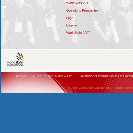
WorldSkills 2011
Questions Fréquentes
Logo
Emplois
WorldSkills 2007
Accueil
Qu'est-ce que WorldSkills?
Calendrier et information sur les activi
© 2009 WorldSkills Calgary 2009 Comité d'organi