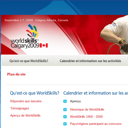
Septembre 1-7, 2009 - Calgary, Alberta, Canada
Plan du site
Répondre aux besoins
Aperçu
Témoignages
Historique de WorldSkills
Aperçu de WorldSkills
WorldSkills 1950 - 2009
Pays/régions participant au concours