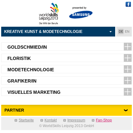
KREATIVE KUNST & MODETECHNOLOGIE
DE
EN
GOLDSCHMIED/IN
FLORISTIK
MODETECHNOLOGIE
GRAFIKER/IN
VISUELLES MARKETING
PARTNER
Startseite
Kontakt
Impressum
Fan-Shop
© WorldSkills Leipzig 2013 GmbH