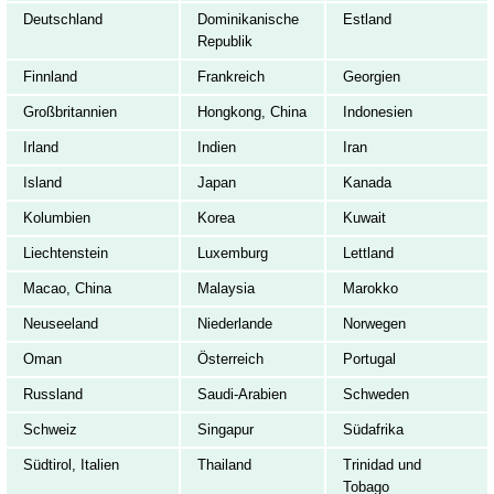
Deutschland
Dominikanische
Estland
Republik
Finnland
Frankreich
Georgien
Großbritannien
Hongkong, China
Indonesien
Irland
Indien
Iran
Island
Japan
Kanada
Kolumbien
Korea
Kuwait
Liechtenstein
Luxemburg
Lettland
Macao, China
Malaysia
Marokko
Neuseeland
Niederlande
Norwegen
Oman
Österreich
Portugal
Russland
Saudi-Arabien
Schweden
Schweiz
Singapur
Südafrika
Südtirol, Italien
Thailand
Trinidad und
Tobago